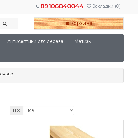
89106840044
Закладки
(0)
Корзина
Антисептики для дерева
Метизы
ваново
По: