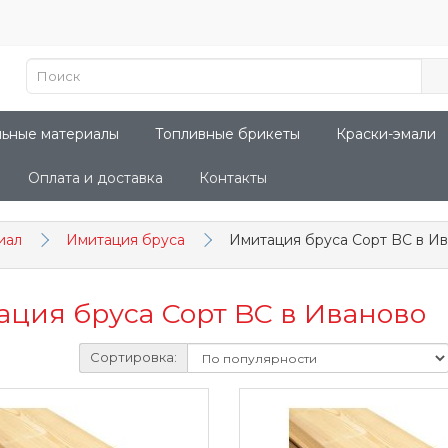
льные материалы
Топливные брикеты
Краски-эмали
Оплата и доставка
Контакты
иал
Имитация бруса
Имитация бруса Сорт BC в И
ция бруса Сорт BC в Иваново
Сортировка: