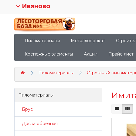
Иваново
Пиломатериалы
Металлопрокат
Строите
Крепежные элементы
Акции
Прайс-лист
Пиломатериалы
Строганый пиломатер
Имита
Пиломатериалы
Брус
Доска обрезная