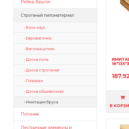
Рейка, брусок
Строганый пиломатериал
- Блок-хаус
- Евровагонка
- Вагонка штиль
ИМИТАЦ
- Доска пола
16*135*
- Доска строганая
187.9
- Планкен
- Доска обшивочная
- Имитация бруса
В КОРЗ
Погонаж
Лестничные элементы и