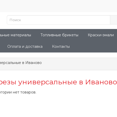
льные материалы
Топливные брикеты
Краски-эмали
Оплата и доставка
Контакты
версальные в Иваново
резы универсальные в Иваново
егории нет товаров.