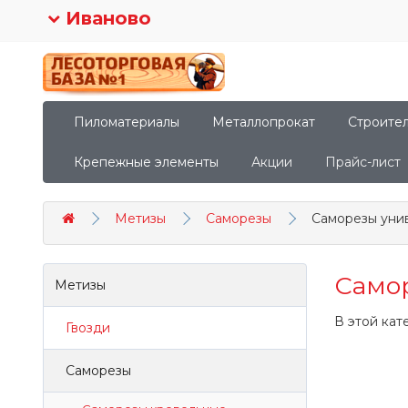
Иваново
Пиломатериалы
Металлопрокат
Строите
Крепежные элементы
Акции
Прайс-лист
Метизы
Саморезы
Саморезы уни
Само
Метизы
В этой кат
Гвозди
Саморезы