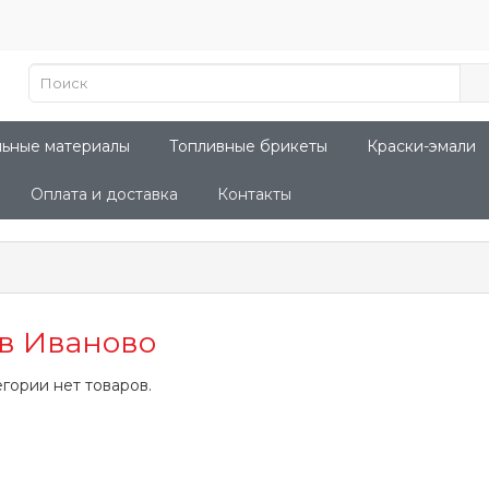
льные материалы
Топливные брикеты
Краски-эмали
Оплата и доставка
Контакты
в Иваново
егории нет товаров.